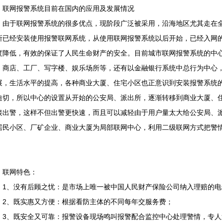
、联网报警系统目前在国内的应用及发展情况
于联网报警系统的很多优点，现阶段广泛被采用，沿海地区尤其走在全
所已经安装使用报警联网系统，从使用联网报警系统以后开始，已经入网
度降低，有效的保证了人民生命财产的安全。目前城市联网报警系统的中
、商店、工厂、写字楼、娱乐场所等，还有以金融银行系统中总行为中心
展，生活水平的提高，各种商业大厦、住宅小区也正意识到安装报警系统
迫切，所以中心的设置从开始的公安局、派出所，逐渐转移到商业大厦、
接出警，这样不但出警更快速，而且可以减轻由于用户量太大给公安局、
居民小区、厂矿企业、商业大厦为局部联网中心，利用二级联网方式把警
。
、联网特色：
、没有后顾之忧：是市场上唯一被中国人民财产保险公司纳入理赔的电
、既实惠又方便：根据看防主体的不同每年交服务费；
、既安全又可靠：报警设备现场鸣叫报警配合监控中心处理警情，专人