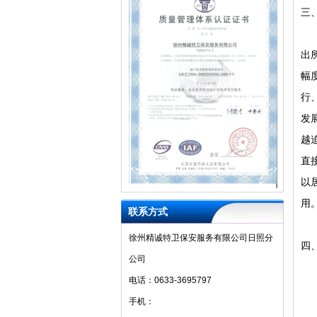
三
由
出
幅
行
发
越
直
以
用
联系方式
徐州精诚特卫保安服务有限公司日照分
四
公司
1
电话：0633-3695797
2
手机：
3