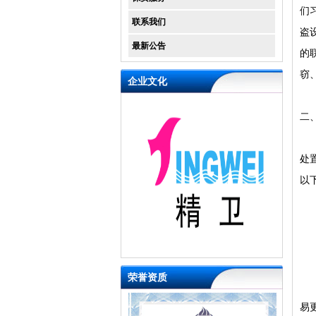
们
联系我们
盗
最新公告
的
窃
企业文化
二
联
处
以
1
2
3
4
荣誉资质
其
易