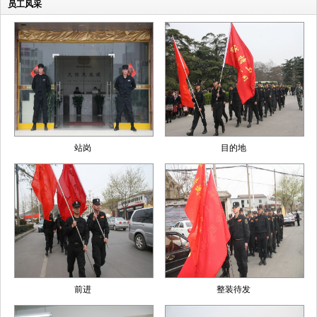
员工风采
站岗
目的地
前进
整装待发
1
2
3