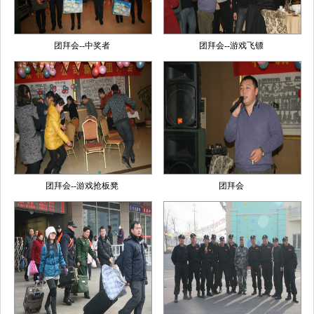
团拜会--中奖者
团拜会--游戏飞镖
团拜会--游戏抢板凳
团拜会