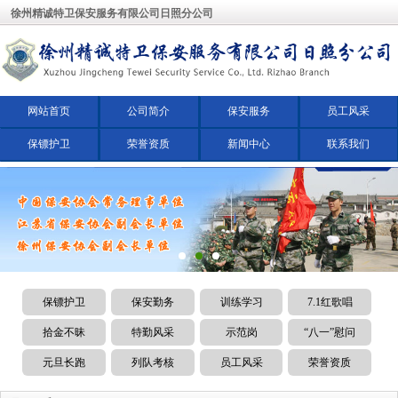
徐州精诚特卫保安服务有限公司日照分公司
网站首页
公司简介
保安服务
员工风采
保镖护卫
荣誉资质
新闻中心
联系我们
保镖护卫
保安勤务
训练学习
7.1红歌唱
拾金不昧
特勤风采
示范岗
“八一”慰问
元旦长跑
列队考核
员工风采
荣誉资质