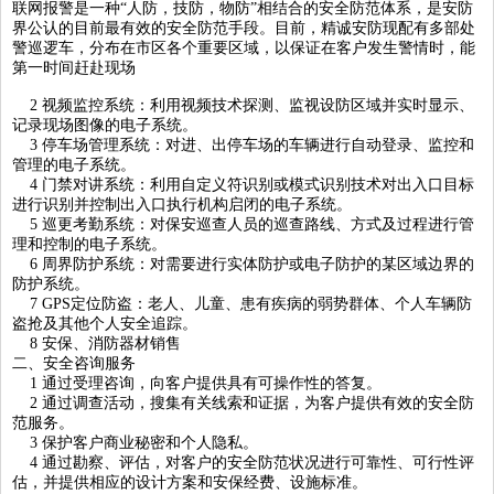
联网报警是一种“人防，技防，物防”相结合的安全防范体系，是安防
界公认的目前最有效的安全防范手段。目前，精诚安防现配有多部处
警巡逻车，分布在市区各个重要区域，以保证在客户发生警情时，能
第一时间赶赴现场
2 视频监控系统：利用视频技术探测、监视设防区域并实时显示、
记录现场图像的电子系统。
3 停车场管理系统：对进、出停车场的车辆进行自动登录、监控和
管理的电子系统。
4 门禁对讲系统：利用自定义符识别或模式识别技术对出入口目标
进行识别并控制出入口执行机构启闭的电子系统。
5 巡更考勤系统：对保安巡查人员的巡查路线、方式及过程进行管
理和控制的电子系统。
6 周界防护系统：对需要进行实体防护或电子防护的某区域边界的
防护系统。
7 GPS定位防盗：老人、儿童、患有疾病的弱势群体、个人车辆防
盗抢及其他个人安全追踪。
8 安保、消防器材销售
二、安全咨询服务
1 通过受理咨询，向客户提供具有可操作性的答复。
2 通过调查活动，搜集有关线索和证据，为客户提供有效的安全防
范服务。
3 保护客户商业秘密和个人隐私。
4 通过勘察、评估，对客户的安全防范状况进行可靠性、可行性评
1
2
3
估，并提供相应的设计方案和安保经费、设施标准。