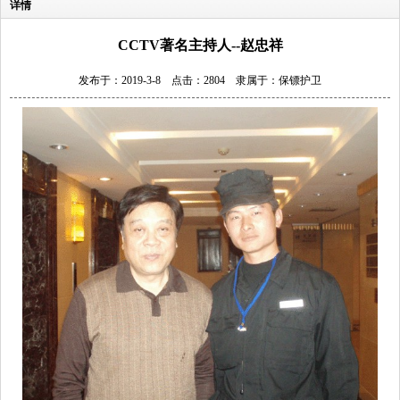
详情
CCTV著名主持人--赵忠祥
发布于：2019-3-8 点击：2804 隶属于：
保镖护卫
1
2
3