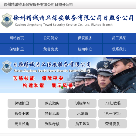
徐州精诚特卫保安服务有限公司日照分公司
网站首页
公司简介
保安服务
员工风采
保镖护卫
荣誉资质
新闻中心
联系我们
保镖护卫
保安勤务
训练学习
7.1红歌唱
拾金不昧
特勤风采
示范岗
“八一”慰问
元旦长跑
列队考核
员工风采
荣誉资质