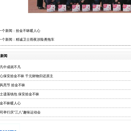
一个新闻：
拾金不昧暖人心
一个新闻：
精诚卫士雨夜涉险勇拖车
类新闻
凡中成就不凡
心保安拾金不昧 千元财物归还原主
风亮节 拾金不昧
士遗落钱包 保安拾金不昧
金不昧暖人心
司举行庆“三八”趣味运动会