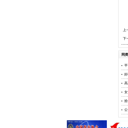
上
下
同
平
好
高
女
拾
公